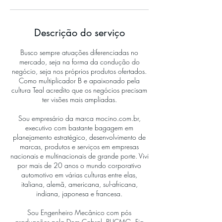
Descrição do serviço
Busco sempre atuações diferenciadas no
mercado, seja na forma da condução do
negócio, seja nos próprios produtos ofertados.
Como multiplicador B e apaixonado pela
cultura Teal acredito que os negócios precisam
ter visões mais ampliadas.
Sou empresário da marca mocino.com.br,
executivo com bastante bagagem em
planejamento estratégico, desenvolvimento de
marcas, produtos e serviços em empresas
nacionais e multinacionais de grande porte. Vivi
por mais de 20 anos o mundo corporativo
automotivo em várias culturas entre elas,
italiana, alemã, americana, sul-africana,
indiana, japonesa e francesa.
Sou Engenheiro Mecânico com pós
graduações pela Dom Cabral, PUCMG, Fia