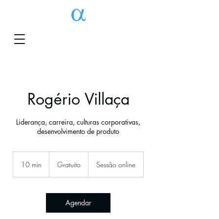
Rogério Villaça
Liderança, carreira, culturas corporativas,
desenvolvimento de produto
Gratuito
10 min
1
Gratuito
Sessão online
0
m
i
n
Agendar