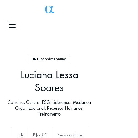
Disponível online
Luciana Lessa
Soares
Carreira, Cultura, ESG, Liderança, Mudança
Organizacional, Recursos Humanos,
Treinamento
400
Reais
1 h
1
R$ 400
Sessão online
brasileiros