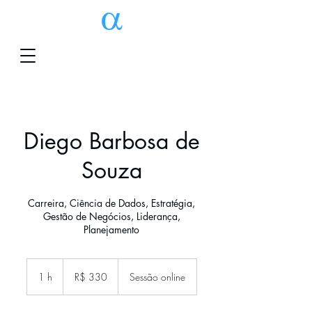
Diego Barbosa de
Souza
Carreira, Ciência de Dados, Estratégia,
Gestão de Negócios, Liderança,
Planejamento
330
Reais
1 h
1
R$ 330
Sessão online
brasileiros