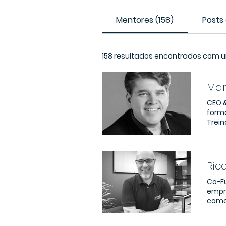
Mentores (158)
Posts 
158 resultados encontrados com 
Mar
CEO & 
forma
Trein
Estr
Negóci
prese
com 
Ric
níveis estrat
entre
Co-F
auto
empr
nas re
como 
exper
unive
Negóc
cultura e lideranças. M