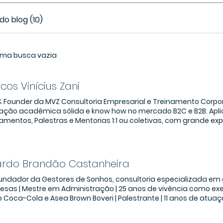
do blog (10)
uma busca vazia
cos Vinícius Zani
Founder da MVZ Consultoria Empresarial e Treinamento Corporativo. Profissional sê
ção acadêmica sólida e know how no mercado B2C e B2B. Aplic
amentos, Palestras e Mentorias 1:1 ou coletivas, com grande ex
atégica de Negócios, Operações e Empreendedorismo; Gestão C
os; Pessoas, Gestão de Mudanças e Inovação; Comunicação. Atende nos formato
ncial, híbrido e remoto, empresas de diferentes portes e segme
foco em crescimento exponencial e resultados tangíveis, que
ardo Brandão Castanheira
égico, tático e operacional. Perfil com mindset crítico, adaptativo, ágil e digital,
gando soluções disruptivas, pragmáticas e de alta performan
undador da Gestores de Sonhos, consultoria especializada em
gestão, liderança, negociação, comunicação, inovação e prod
esas | Mestre em Administração | 25 anos de vivência como e
lações com C-level, empreendedores, stakeholders, líderes, times e client
Coca-Cola e Asea Brown Boveri | Palestrante | 11 anos de atua
iências profissionais de Consultor de Gerenciamento, Gerente 
rsitário | Mentor de startups pela Abstartups - São Paulo | Esp
ios, Instrutor Corporativo, Coach Executivo, Professor universi
estre em Administração, MBA em gestão de negócios, Administrador de