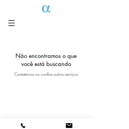
Não encontramos o que
você está buscando
Contate-nos ou confira outros serviços
TERMOS, POLÍTICAS, INFORMAÇÕES E CONDIÇÕES
GERAIS DE USO DA PLATAFORMA
©
2021-2026
Make it - Treinamento,
Desenvolvimento e Educação - CNPJ: